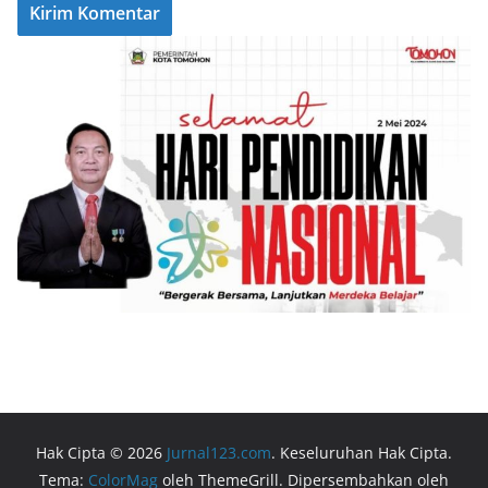
Hak Cipta © 2026
Jurnal123.com
. Keseluruhan Hak Cipta.
Tema:
ColorMag
oleh ThemeGrill. Dipersembahkan oleh