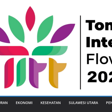
URAN
EKONOMI
KESEHATAN
SULAWESI UTARA
PE