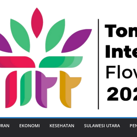
URAN
EKONOMI
KESEHATAN
SULAWESI UTARA
PE