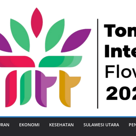
URAN
EKONOMI
KESEHATAN
SULAWESI UTARA
PE