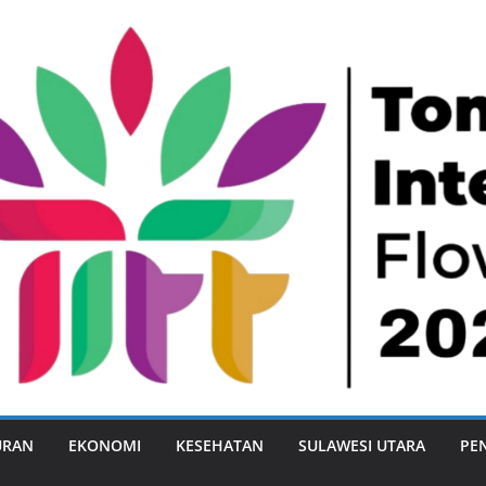
URAN
EKONOMI
KESEHATAN
SULAWESI UTARA
PE