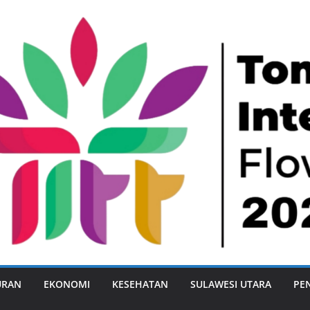
URAN
EKONOMI
KESEHATAN
SULAWESI UTARA
PE