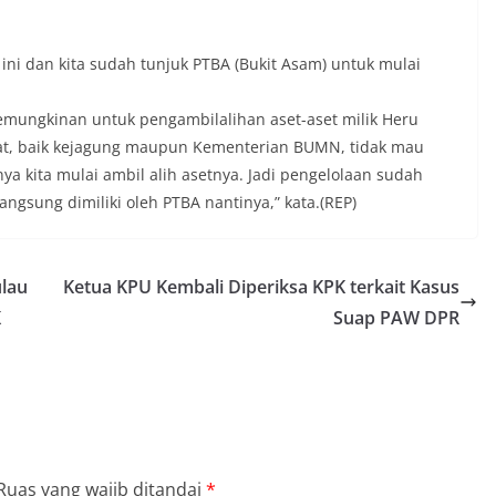
ni dan kita sudah tunjuk PTBA (Bukit Asam) untuk mulai
ungkinan untuk pengambilalihan aset-aset milik Heru
 cepat, baik kejagung maupun Kementerian BUMN, tidak mau
ya kita mulai ambil alih asetnya. Jadi pengelolaan sudah
langsung dimiliki oleh PTBA nantinya,” kata.(REP)
ulau
Ketua KPU Kembali Diperiksa KPK terkait Kasus
K
Suap PAW DPR
Ruas yang wajib ditandai
*