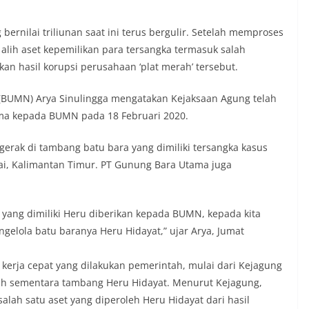
bernilai triliunan saat ini terus bergulir. Setelah memproses
lih aset kepemilikan para tersangka termasuk salah
n hasil korupsi perusahaan ‘plat merah’ tersebut.
 (BUMN) Arya Sinulingga mengatakan Kejaksaan Agung telah
ma kepada BUMN pada 18 Februari 2020.
rak di tambang batu bara yang dimiliki tersangka kasus
tai, Kalimantan Timur. PT Gunung Bara Utama juga
ang dimiliki Heru diberikan kepada BUMN, kepada kita
engelola batu baranya Heru Hidayat,” ujar Arya, Jumat
erja cepat yang dilakukan pemerintah, mulai dari Kejagung
h sementara tambang Heru Hidayat. Menurut Kejagung,
lah satu aset yang diperoleh Heru Hidayat dari hasil