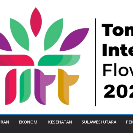
URAN
EKONOMI
KESEHATAN
SULAWESI UTARA
PE