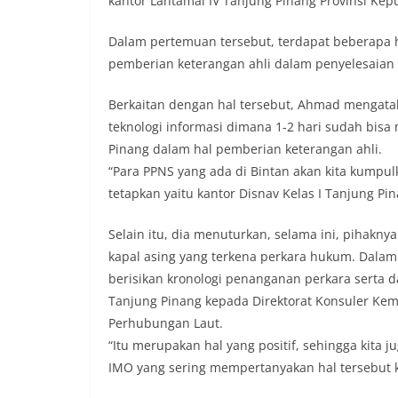
kantor Lantamal IV Tanjung Pinang Provinsi Kep
Dalam pertemuan tersebut, terdapat beberapa ha
pemberian keterangan ahli dalam penyelesaian 
Berkaitan dengan hal tersebut, Ahmad mengat
teknologi informasi dimana 1-2 hari sudah bis
Pinang dalam hal pemberian keterangan ahli.
“Para PPNS yang ada di Bintan akan kita kumpul
tetapkan yaitu kantor Disnav Kelas I Tanjung P
Selain itu, dia menuturkan, selama ini, pihakn
kapal asing yang terkena perkara hukum. Dalam
berisikan kronologi penanganan perkara serta da
Tanjung Pinang kepada Direktorat Konsuler Kem
Perhubungan Laut.
“Itu merupakan hal yang positif, sehingga kita 
IMO yang sering mempertanyakan hal tersebut k