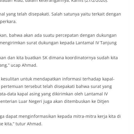
ulauan Riau, dalam keterangannya, Kamis (27/2/2020).
l yang telah disepakati. Salah satunya yaitu terkait dengan
perkara.
akan, bahwa akan ada suatu percepatan dengan dukungan
a mengirimkan surat dukungan kepada Lantamal IV Tanjung
kan dan kita buatkan SK dimana koordinatornya sudah kita
inang,” ucap Ahmad.
ya kesulitan untuk mendapatkan informasi terhadap kapal-
 pertemuan tersebut telah disepakati bahwa surat yang
ta-data kapal asing yang dikirimkan oleh Lantamal IV
enterian Luar Negeri juga akan ditembuskan ke Ditjen
juga dapat menginformasikan kepada mitra-mitra kerja kita di
e kita,” tutur Ahmad.