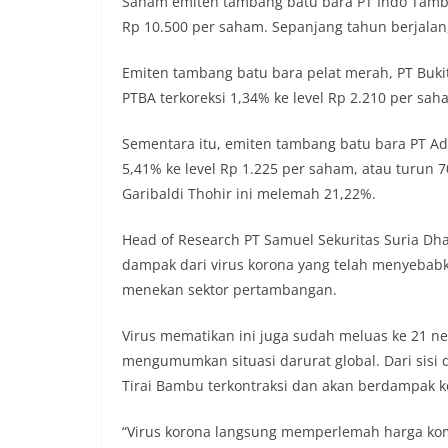
Saham emiten tambang batu bara PT Indo Tamban
Rp 10.500 per saham. Sepanjang tahun berjala
Emiten tambang batu bara pelat merah, PT Buki
PTBA terkoreksi 1,34% ke level Rp 2.210 per s
Sementara itu, emiten tambang batu bara PT Ad
5,41% ke level Rp 1.225 per saham, atau turun 
Garibaldi Thohir ini melemah 21,22%.
Head of Research PT Samuel Sekuritas Suria Dh
dampak dari virus korona yang telah menyebabk
menekan sektor pertambangan.
Virus mematikan ini juga sudah meluas ke 21 
mengumumkan situasi darurat global. Dari sisi
Tirai Bambu terkontraksi dan akan berdampak k
“Virus korona langsung memperlemah harga ko