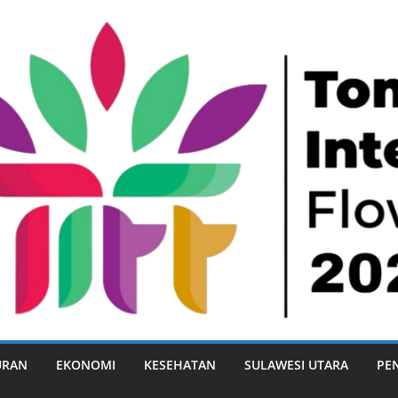
URAN
EKONOMI
KESEHATAN
SULAWESI UTARA
PE