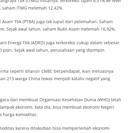
graya Tbk (ITMG) misalnya, terkoreksi tajam 6,51% ke level
n, saham ITMG melemah 12,42%.
t Asam Tbk (PTBA) juga tak luput dari pelemahan. Saham
aham. Sejak awal tahun, saham Bukit Asam melemah 16,92%.
aro Energy Tbk (ADRO) juga terkoreksi cukup dalam sebesar
70 poin. Sejak awal tahun, perusahaan yang dipimpin
arma seperti dilansir CNBC berpendapat, kian meluasnya
an 213 warga China tewas menjadi katalis negatif yang
negara dan membuat Organisasi Kesehatan Dunia (WHO) telah
 dampak ekonomi, kata dia, bisa membuat ekonomi Negeri
e harga komoditas.
moditas karena ditakutkan bisa memperlemah ekonomi