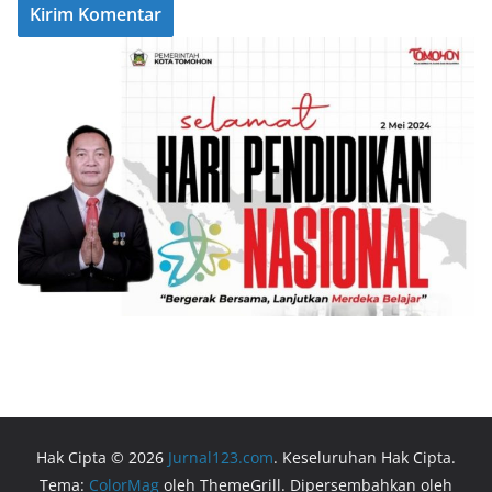
Hak Cipta © 2026
Jurnal123.com
. Keseluruhan Hak Cipta.
Tema:
ColorMag
oleh ThemeGrill. Dipersembahkan oleh