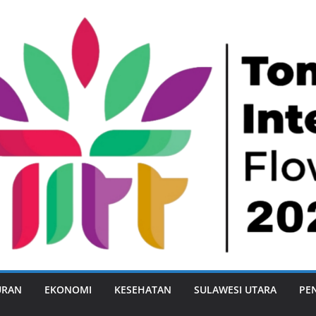
URAN
EKONOMI
KESEHATAN
SULAWESI UTARA
PE