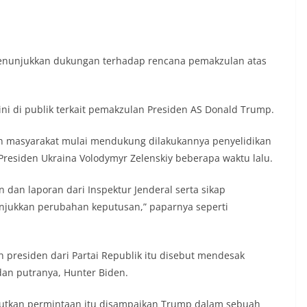
menunjukkan dukungan terhadap rencana pemakzulan atas
ni di publik terkait pemakzulan Presiden AS Donald Trump.
n masyarakat mulai mendukung dilakukannya penyelidikan
esiden Ukraina Volodymyr Zelenskiy beberapa waktu lalu.
 dan laporan dari Inspektur Jenderal serta sikap
jukkan perubahan keputusan,” paparnya seperti
 presiden dari Partai Republik itu disebut mendesak
dan putranya, Hunter Biden.
utkan permintaan itu disampaikan Trump dalam sebuah