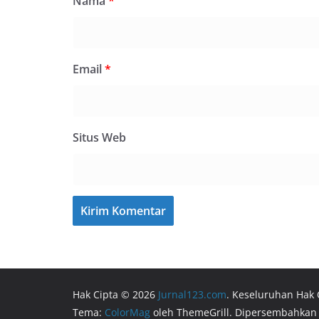
Nama
*
Email
*
Situs Web
Hak Cipta © 2026
Jurnal123.com
. Keseluruhan Hak 
Tema:
ColorMag
oleh ThemeGrill. Dipersembahkan