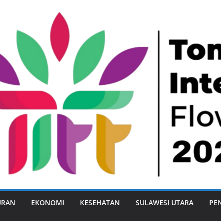
URAN
EKONOMI
KESEHATAN
SULAWESI UTARA
PE