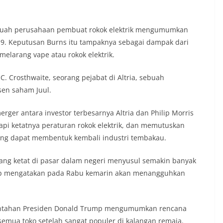
sebuah perusahaan pembuat rokok elektrik mengumumkan
9. Keputusan Burns itu tampaknya sebagai dampak dari
melarang vape atau rokok elektrik.
.C. Crosthwaite, seorang pejabat di Altria, sebuah
sen saham Juul.
ger antara investor terbesarnya Altria dan Philip Morris
dapi ketatnya peraturan rokok elektrik, dan memutuskan
yang dapat membentuk kembali industri tembakau.
ang ketat di pasar dalam negeri menyusul semakin banyak
roup mengatakan pada Rabu kemarin akan menangguhkan
rintahan Presiden Donald Trump mengumumkan rencana
semua toko setelah sangat populer di kalangan remaja.