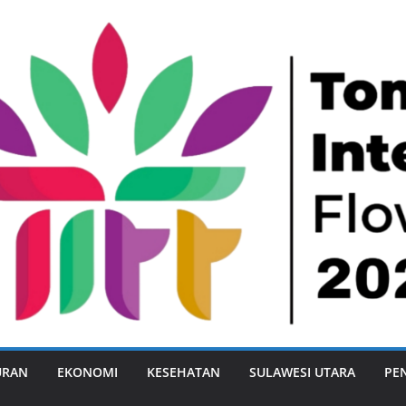
URAN
EKONOMI
KESEHATAN
SULAWESI UTARA
PE