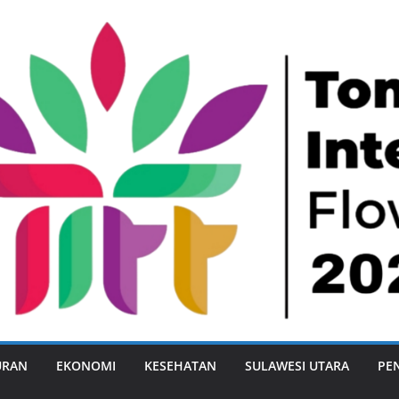
URAN
EKONOMI
KESEHATAN
SULAWESI UTARA
PE