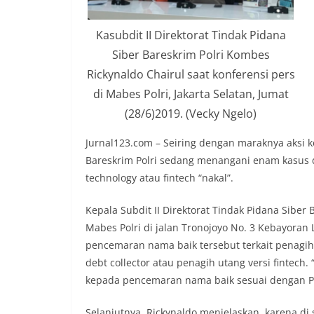
Kasubdit II Direktorat Tindak Pidana
Siber Bareskrim Polri Kombes
Rickynaldo Chairul saat konferensi pers
di Mabes Polri, Jakarta Selatan, Jumat
(28/6)2019. (Vecky Ngelo)
Jurnal123.com – Seiring dengan maraknya aksi ke
Bareskrim Polri sedang menangani enam kasus 
technology atau fintech “nakal”.
Kepala Subdit II Direktorat Tindak Pidana Siber 
Mabes Polri di jalan Tronojoyo No. 3 Kebayoran
pencemaran nama baik tersebut terkait penagiha
debt collector atau penagih utang versi fintech
kepada pencemaran nama baik sesuai dengan Pas
Selanjutnya, Rickynaldo menjelaskan karena di