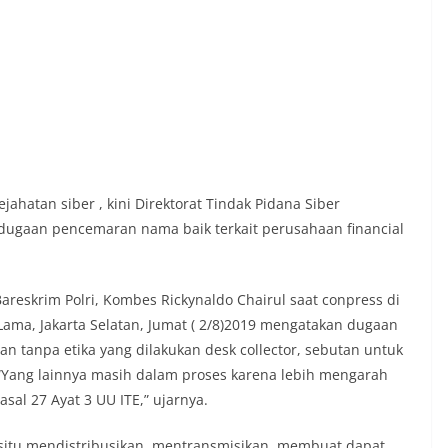
jahatan siber , kini Direktorat Tindak Pidana Siber
dugaan pencemaran nama baik terkait perusahaan financial
Bareskrim Polri, Kombes Rickynaldo Chairul saat conpress di
 Lama, Jakarta Selatan, Jumat ( 2/8)2019 mengatakan dugaan
n tanpa etika yang dilakukan desk collector, sebutan untuk
. “Yang lainnya masih dalam proses karena lebih mengarah
al 27 Ayat 3 UU ITE,” ujarnya.
 situ mendistribusikan, mentransmisikan, membuat dapat