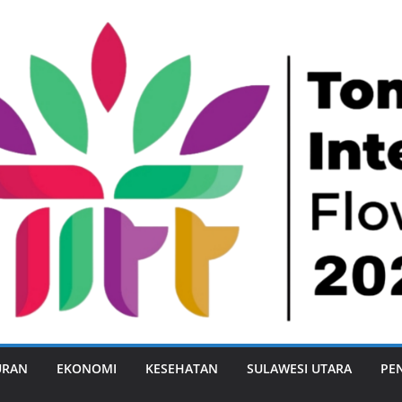
URAN
EKONOMI
KESEHATAN
SULAWESI UTARA
PE