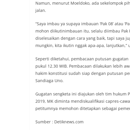
Namun, menurut Moeldoko, ada sekelompok pih
jalan.
“Saya imbau ya supaya imbauan ‘Pak 08’ atau ‘Pak
mohon diikutinimbauan itu, selalu diimbau Pak P
diselesaikan dengan cara yang baik, tapi saya ju
mungkin, kita ikutin nggak apa-apa, lanjutkan,” u
Seperti diketahui, pembacaan putusan gugatan h
pukul 12.30 WIB. Pembacaan dilakukan lebih awal
hakim konstitusi sudah siap dengan putusan p
Sandiaga Uno.
Gugatan sengketa ini diajukan oleh tim hukum 
2019, MK diminta mendiskualifikasi capres-caw
petitumnya memohon ditetapkan sebagai pemen
Sumber : Detiknews.com