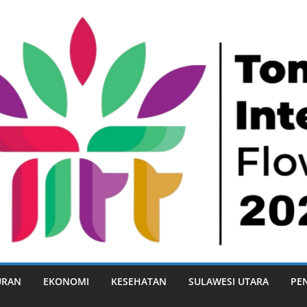
URAN
EKONOMI
KESEHATAN
SULAWESI UTARA
PE