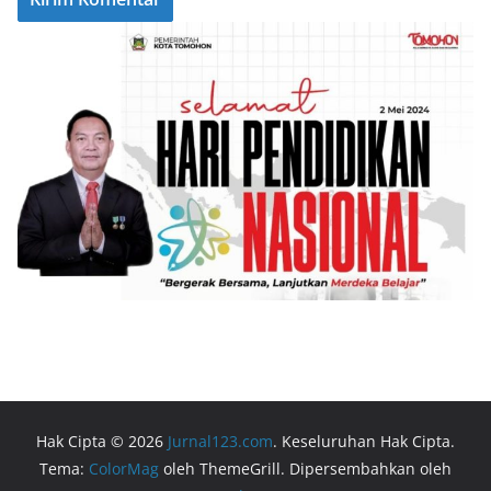
Hak Cipta © 2026
Jurnal123.com
. Keseluruhan Hak Cipta.
Tema:
ColorMag
oleh ThemeGrill. Dipersembahkan oleh