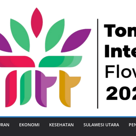
URAN
EKONOMI
KESEHATAN
SULAWESI UTARA
PE