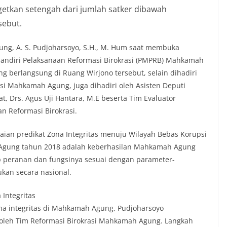
rgetkan setengah dari jumlah satker dibawah
sebut.
ng, A. S. Pudjoharsoyo, S.H., M. Hum saat membuka
 Mandiri Pelaksanaan Reformasi Birokrasi (PMPRB) Mahkamah
ng berlangsung di Ruang Wirjono tersebut, selain dihadiri
asi Mahkamah Agung, juga dihadiri oleh Asisten Deputi
 Drs. Agus Uji Hantara, M.E beserta Tim Evaluator
 Reformasi Birokrasi.
aian predikat Zona Integritas menuju Wilayah Bebas Korupsi
Agung tahun 2018 adalah keberhasilan Mahkamah Agung
eranan dan fungsinya sesuai dengan parameter-
ukan secara nasional.
Integritas
 integritas di Mahkamah Agung, Pudjoharsoyo
 oleh Tim Reformasi Birokrasi Mahkamah Agung. Langkah