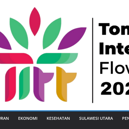
URAN
EKONOMI
KESEHATAN
SULAWESI UTARA
PE