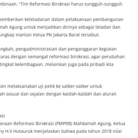
mbinaan. “Tim Reformasi Birokrasi harus sungguh-sungguh
 memberikan keteladanan dalam pelaksanaan pembangunan
kamah Agung untuk menjadikan dirinya sebagai teladan dan
ungkap mantan Ketua PN Jakarta Barat tersebut.
langkah, pengadministrasian dan penganggaran kegiatan
aras dengan semangat reformasi birokrasi, agar perubahan
ngkat kelembagaan, melainkan juga pada pribadi kita
en melaksanakan uji petik ke satker-satker untuk
h sesuai dan sejalan dengan kaidah-kaidah dan aturan
asi
ksanaan Reformasi Birokrasi (PMPRB) Mahkamah Agung, Ketua
ny H.V Hutauruk menjelaskan bahwa pada tahun 2018 nilai