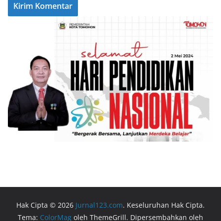
Hak Cipta © 2026
Jurnal123.com
. Keseluruhan Hak Cipta.
Tema:
ColorMag
oleh ThemeGrill. Dipersembahkan oleh