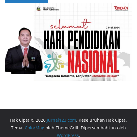
Hak Cipta © 2026
Jurnal123.com
. Keseluruhan Hak Cipta.
Tema:
ColorMag
oleh ThemeGrill. Dipersembahkan oleh
WordPress
.