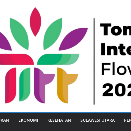
URAN
EKONOMI
KESEHATAN
SULAWESI UTARA
PE