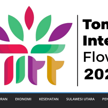
URAN
EKONOMI
KESEHATAN
SULAWESI UTARA
PE