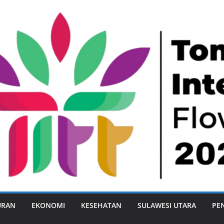
URAN
EKONOMI
KESEHATAN
SULAWESI UTARA
PE