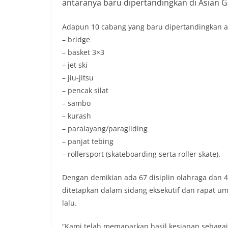
antaranya baru dipertandingkan di Asian 
Adapun 10 cabang yang baru dipertandingkan a
– bridge
– basket 3×3
– jet ski
– jiu-jitsu
– pencak silat
– sambo
– kurash
– paralayang/paragliding
– panjat tebing
– rollersport (skateboarding serta roller skate).
Dengan demikian ada 67 disiplin olahraga dan 4
ditetapkan dalam sidang eksekutif dan rapat 
lalu.
“Kami telah memaparkan hasil kesiapan sebaga