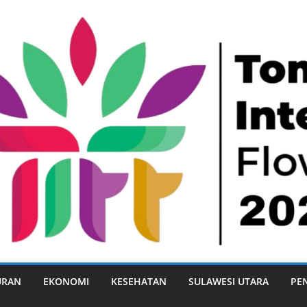
URAN
EKONOMI
KESEHATAN
SULAWESI UTARA
PE