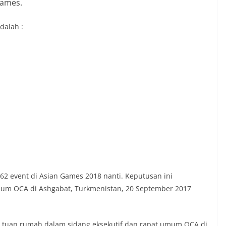
Games.
dalah :
62 event di Asian Games 2018 nanti. Keputusan ini
umum OCA di Ashgabat, Turkmenistan, 20 September 2017
i tuan rumah dalam sidang eksekutif dan rapat umum OCA di