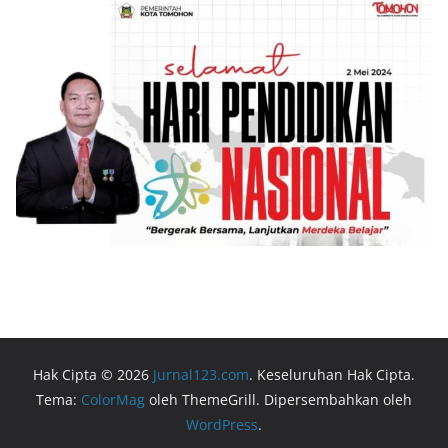
Hak Cipta © 2026
Jurnal123.com
. Keseluruhan Hak Cipta.
Tema:
ColorMag
oleh ThemeGrill. Dipersembahkan oleh
WordPress
.