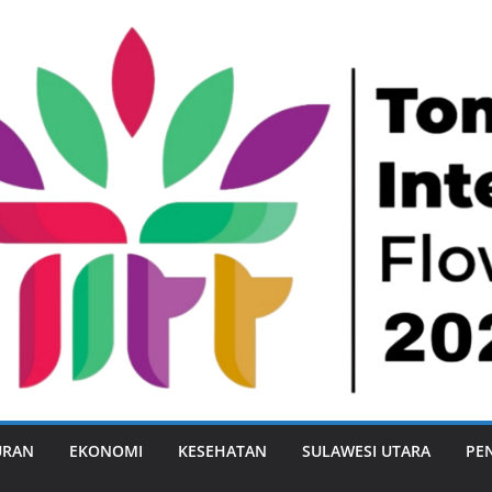
URAN
EKONOMI
KESEHATAN
SULAWESI UTARA
PE