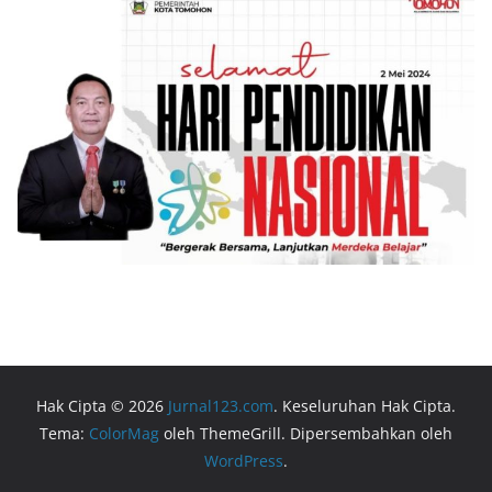
Hak Cipta © 2026
Jurnal123.com
. Keseluruhan Hak Cipta.
Tema:
ColorMag
oleh ThemeGrill. Dipersembahkan oleh
WordPress
.