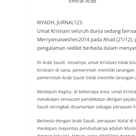
Emirat Arab
RIYADH, JURNAL123.
Umat Kristiani seluruh dunia sedang bersi
Merryxmaswishes2014 pada Ahad (21/12), pa
pengalaman sedikit berbeda dalam menya
Di Arab Saudi, misalnya, umat Kristiani tidak 
Kristiani di sana, pemerintah memiliki laranga
pemerintah Arab Saudi tidak memiliki larangan y
Meskipun begitu, di beberapa area, umat Krist
melakukan semacam pendekatan dengan pejabat
Saudi seringkali disamarkan sebagai perayaan l
Berbeda dengan Arab Saudi, perayaan Natal di U
meskipun mayoritas penduduknya adalah Muslim
dengan keluaga, teman, serta dikelilingi dengan