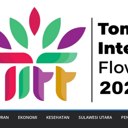
URAN
EKONOMI
KESEHATAN
SULAWESI UTARA
PE