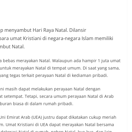
ap menyambut Hari Raya Natal. Dilansir
ra umat Kristiani di negara-negara Islam memiliki
mbut Natal.
bisa bebas merayakan Natal. Walaupun ada hampir 1 juta umat
n untuk merayakan Natal di tempat umum. Di saat yang sama,
ang tegas terkait perayaan Natal di kediaman pribadi.
iani masih dapat melakukan perayaan Natal dengan
 setempat. Tetapi, secara umum perayaan Natal di Arab
iburan biasa di dalam rumah pribadi.
ni Emirat Arab (UEA) justru dapat dikatakan cukup meriah
. Umat Kristiani di UEA dapat merayakan Natal bersama
 dekorasi Natal di rumah, pohon Natal, kue-kue, dan lain