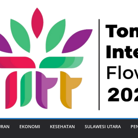
URAN
EKONOMI
KESEHATAN
SULAWESI UTARA
PE