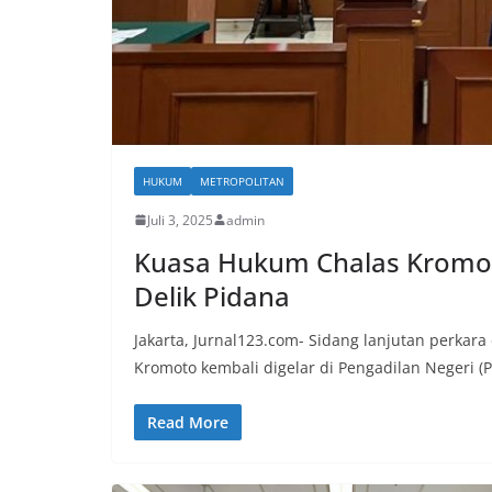
HUKUM
METROPOLITAN
Juli 3, 2025
admin
Kuasa Hukum Chalas Kromot
Delik Pidana
Jakarta, Jurnal123.com- Sidang lanjutan perka
Kromoto kembali digelar di Pengadilan Negeri (P
Read More