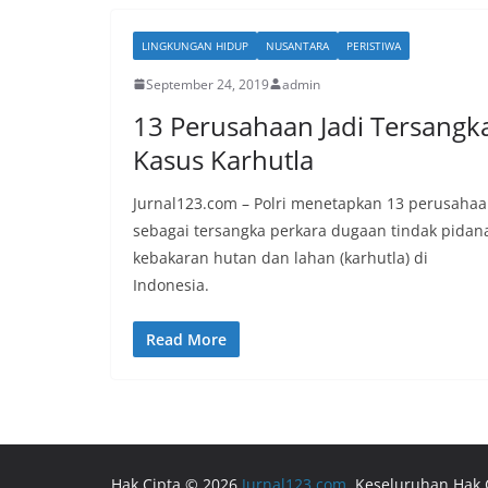
LINGKUNGAN HIDUP
NUSANTARA
PERISTIWA
September 24, 2019
admin
13 Perusahaan Jadi Tersangk
Kasus Karhutla
Jurnal123.com – Polri menetapkan 13 perusaha
sebagai tersangka perkara dugaan tindak pidan
kebakaran hutan dan lahan (karhutla) di
Indonesia.
Read More
Hak Cipta © 2026
Jurnal123.com
. Keseluruhan Hak 