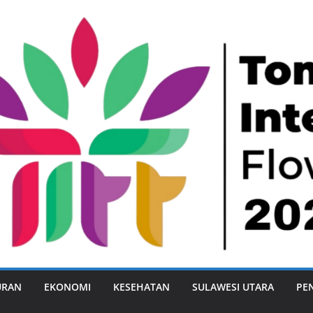
URAN
EKONOMI
KESEHATAN
SULAWESI UTARA
PE