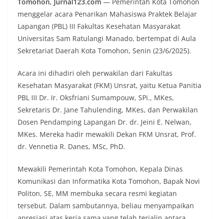
Tomohon, Jurnal123.com
— Pemerintah Kota Tomohon
menggelar acara Penarikan Mahasiswa Praktek Belajar
Lapangan (PBL) III Fakultas Kesehatan Masyarakat
Universitas Sam Ratulangi Manado, bertempat di Aula
Sekretariat Daerah Kota Tomohon, Senin (23/6/2025).
Acara ini dihadiri oleh perwakilan dari Fakultas
Kesehatan Masyarakat (FKM) Unsrat, yaitu Ketua Panitia
PBL III Dr. Ir. Oksfriani Sumampouw, SPi., MKes,
Sekretaris Dr. Jane Tahulending, MKes, dan Perwakilan
Dosen Pendamping Lapangan Dr. dr. Jeini E. Nelwan,
MKes. Mereka hadir mewakili Dekan FKM Unsrat, Prof.
dr. Vennetia R. Danes, MSc, PhD.
Mewakili Pemerintah Kota Tomohon, Kepala Dinas
Komunikasi dan Informatika Kota Tomohon, Bapak Novi
Politon, SE, MM membuka secara resmi kegiatan
tersebut. Dalam sambutannya, beliau menyampaikan
apresiasi atas kerja sama yang telah terjalin antara