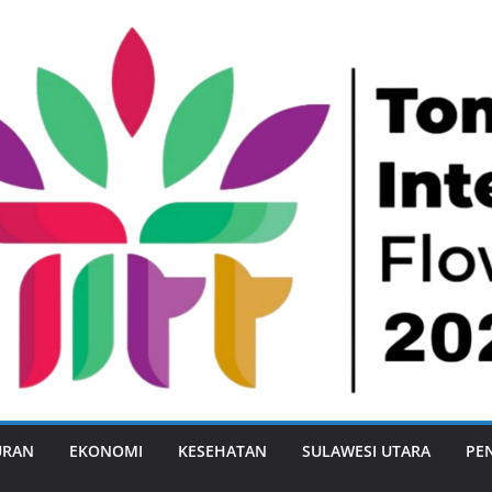
URAN
EKONOMI
KESEHATAN
SULAWESI UTARA
PE