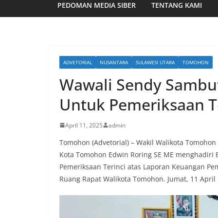
PEDOMAN MEDIA SIBER
TENTANG KAMI
ADVETORIAL
NUSANTARA
SULAWESI UTARA
TOMOHON
Wawali Sendy Sambut
Untuk Pemeriksaan T
April 11, 2025
admin
Tomohon (Advetorial) – Wakil Walikota Tomohon
Kota Tomohon Edwin Roring SE ME menghadiri En
Pemeriksaan Terinci atas Laporan Keuangan Pe
Ruang Rapat Walikota Tomohon. Jumat, 11 April 