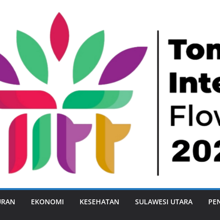
URAN
EKONOMI
KESEHATAN
SULAWESI UTARA
PE