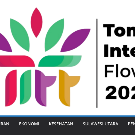
URAN
EKONOMI
KESEHATAN
SULAWESI UTARA
PE