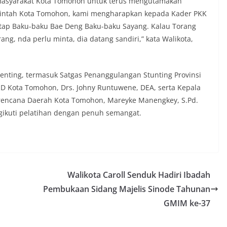
 masyarakat Kota Tomohon untuk terus mengutamakan
erintah Kota Tomohon, kami mengharapkan kepada Kader PKK
tap Baku-baku Bae Deng Baku-baku Sayang. Kalau Torang
ang, nda perlu minta, dia datang sandiri,” kata Walikota,
 penting, termasuk Satgas Penanggulangan Stunting Provinsi
D Kota Tomohon, Drs. Johny Runtuwene, DEA, serta Kepala
rencana Daerah Kota Tomohon, Mareyke Manengkey, S.Pd.
ikuti pelatihan dengan penuh semangat.
Walikota Caroll Senduk Hadiri Ibadah
Pembukaan Sidang Majelis Sinode Tahunan
GMIM ke-37