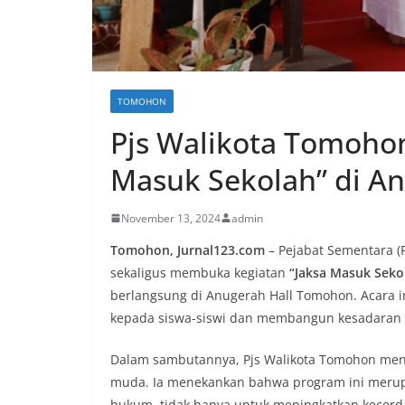
TOMOHON
Pjs Walikota Tomohon
Masuk Sekolah” di A
November 13, 2024
admin
Tomohon, Jurnal123.com
– Pejabat Sementara (P
sekaligus membuka kegiatan
“Jaksa Masuk Seko
berlangsung di Anugerah Hall Tomohon. Acara 
kepada siswa-siswi dan membangun kesadaran 
Dalam sambutannya, Pjs Walikota Tomohon me
muda. Ia menekankan bahwa program ini meru
hukum, tidak hanya untuk meningkatkan kecerd