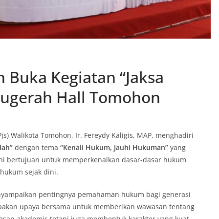
 Buka Kegiatan “Jaksa
nugerah Hall Tomohon
js) Walikota Tomohon, Ir. Fereydy Kaligis, MAP, menghadiri
lah”
dengan tema
“Kenali Hukum, Jauhi Hukuman”
yang
ini bertujuan untuk memperkenalkan dasar-dasar hukum
hukum sejak dini.
nyampaikan pentingnya pemahaman hukum bagi generasi
pakan upaya bersama untuk memberikan wawasan tentang
asan akademis tetapi juga membentuk karakter yang kuat