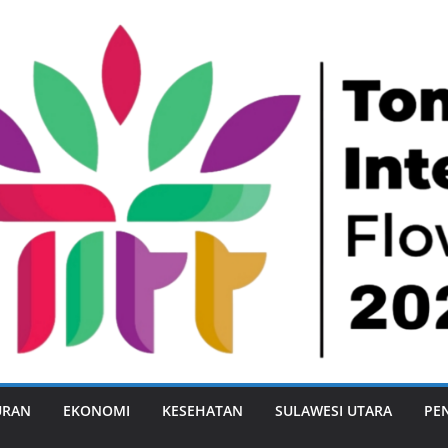
URAN
EKONOMI
KESEHATAN
SULAWESI UTARA
PE