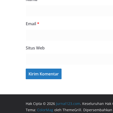
Email
*
Situs Web
Hak Cipta © 2026
Jurnal123.com
. Keseluruhan Hak 
Tema:
ColorMag
oleh ThemeGrill. Dipersembahkan