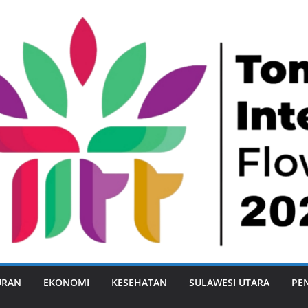
URAN
EKONOMI
KESEHATAN
SULAWESI UTARA
PE