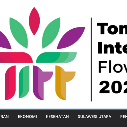
URAN
EKONOMI
KESEHATAN
SULAWESI UTARA
PE