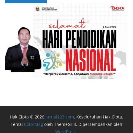
Hak Cipta © 2026
Jurnal123.com
. Keseluruhan Hak Cipta.
Tema:
ColorMag
oleh ThemeGrill. Dipersembahkan oleh
WordPress
.