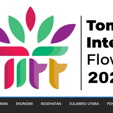
URAN
EKONOMI
KESEHATAN
SULAWESI UTARA
PE