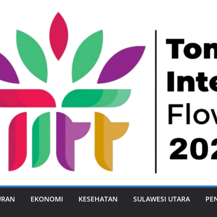
URAN
EKONOMI
KESEHATAN
SULAWESI UTARA
PE