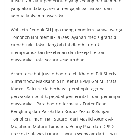
inisiatif-inisiatif pemerintah yang sedang berjalan dan
yang akan datang, serta mengajak partisipasi dari
semua lapisan masyarakat.
Walikota Senduk SH juga mengumumkan bahwa warga
Tomohon kini memiliki akses layanan medis gratis di
rumah sakit lokal, langkah ini diambil untuk
mempromosikan kesehatan dan kesejahteraan
masyarakat kota secara keseluruhan.
Acara tersebut juga dihadiri oleh Khadim Pdt Sherly
Sumampow-Makisanti STh, Ketua BPMJ GMIM Efrata
Kamasi Satu, serta berbagai pemimpin agama,
perwakilan politik, pejabat pemerintah, dan pemimpin
masyarakat. Para hadirin termasuk Frater Dean
Rengkung dari Paroki Hati Kudus Yesus Kolongan
Tomohon, Imam Haji Sutardi dari Masjid Agung Al-
Mujahidin Matani Tomohon, Vonny Paat dari DPRD
Provinsi Sulawesi Utara, Chyntia Wongkar dari DPRD