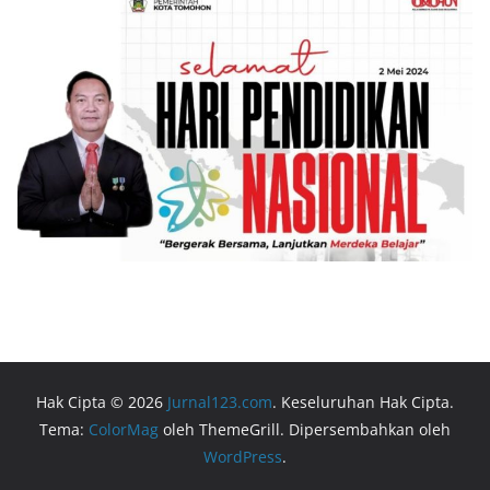
Hak Cipta © 2026
Jurnal123.com
. Keseluruhan Hak Cipta.
Tema:
ColorMag
oleh ThemeGrill. Dipersembahkan oleh
WordPress
.