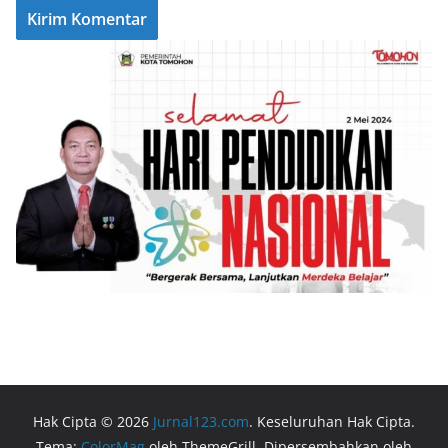
Hak Cipta © 2026
Jurnal123.com
. Keseluruhan Hak Cipta.
Tema:
ColorMag
oleh ThemeGrill. Dipersembahkan oleh