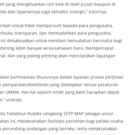
ah yang mengeluarkan izin baik di level pusat maupun di
las dan layanannya juga semakin sinergis,” tuturnya.
rkait untuk tidak mempersulit kepada para pengusaha,
 terbuka, transparan, dan memudahkan para pengusaha,
n ini dimaksudkan untuk memberi kemudahan berusaha bagi
ndorong lebih banyak wirausahawan baru, mempercepat
rmal, dan yang paling penting akan menciptakan lapangan
am berinvestasi khususnya dalam layanan proses perijinan
n persyaratan/komitmen yang ditetapkan sesuai peraturan
an UMKM. Hal-hal seperti inilah yang kami harapkan dapat
,” urainya.
ota Tomoho,n Ruddie Lengkong SSTP MAP sebagai unsur
an ini, melaksanakan fasilitasi perizinan bagi pelaku usaha
an perundang-undangan yang berlaku, serta melaksanakan