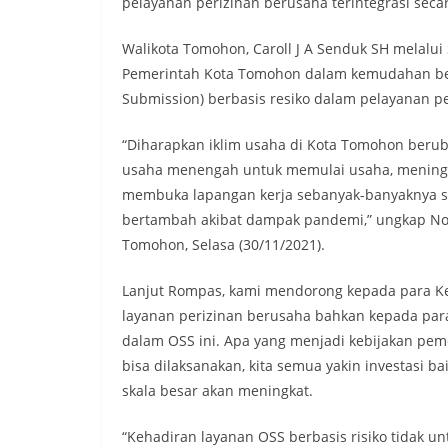
pelayanan perizinan berusaha terintegrasi secar
Walikota Tomohon, Caroll J A Senduk SH melalui
Pemerintah Kota Tomohon dalam kemudahan ber
Submission) berbasis resiko dalam pelayanan p
“Diharapkan iklim usaha di Kota Tomohon berub
usaha menengah untuk memulai usaha, meningk
membuka lapangan kerja sebanyak-banyaknya se
bertambah akibat dampak pandemi,” ungkap Nov
Tomohon, Selasa (30/11/2021).
Lanjut Rompas, kami mendorong kepada para Kep
layanan perizinan berusaha bahkan kepada para
dalam OSS ini. Apa yang menjadi kebijakan pemer
bisa dilaksanakan, kita semua yakin investasi bai
skala besar akan meningkat.
“Kehadiran layanan OSS berbasis risiko tidak 