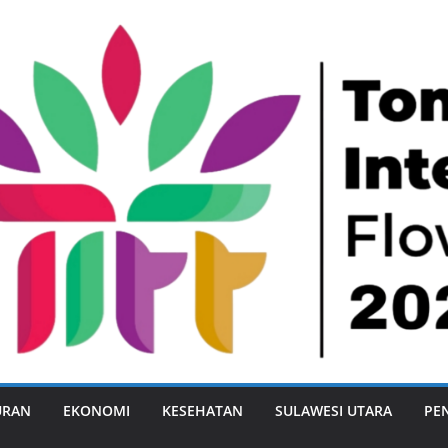
URAN
EKONOMI
KESEHATAN
SULAWESI UTARA
PE