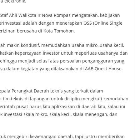
a elektronik.
 Staf Ahli Walikota Ir Nova Rompas mengatakan, kebijakan
investasi adalah dengan menerapkan OSS (Online Single
erizinan berusaha di Kota Tomohon.
ah makin kondusif, memudahkan usaha mikro, usaha kecil,
atkan kepercayaan investor untuk meperluas usahanya dan
hingga menjadi solusi atas persoalan pengangguran yang
a dalam kegiatan yang dilaksanakan di AAB Quest House
ala Perangkat Daerah teknis yang terkait dalam
 tim teknis di lapangan untuk disiplin mengikuti kemudahan
intah pusat harus kita aplikasikan di daerah kita, kalau ini
k investasi skala mikro, skala kecil, skala menengah, dan
untuk mengebiri kewenangan daerah, tapi justru memberikan