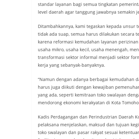
standar layanan bagi semua tingkatan pemerint
level daerah agar tanggung jawabnya semakin je
Ditambahkannya, kami tegaskan kepada unsur te
tidak ada suap, semua harus dilakukan secara
karena reformasi kemudahan layanan perizina
usaha mikro, usaha kecil, usaha menengah, me
transformasi sektor informal menjadi sektor fo
kerja yang sebanyak-banyaknya.
“Namun dengan adanya berbagai kemudahan dal
harus juga diikuti dengan kewajiban pemenuha
yang ada, seperti kemitraan toko swalayan deng
mendorong ekonomi kerakyatan di Kota Tomohon
Kadis Perdagangan dan Perindustrian Daerah K
pelaksana menjelaskan, maksud dan tujuan kegiat
toko swalayan dan pasar rakyat sesuai ketentu