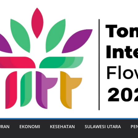
URAN
EKONOMI
KESEHATAN
SULAWESI UTARA
PE