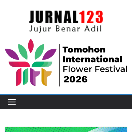
Skip
to
content