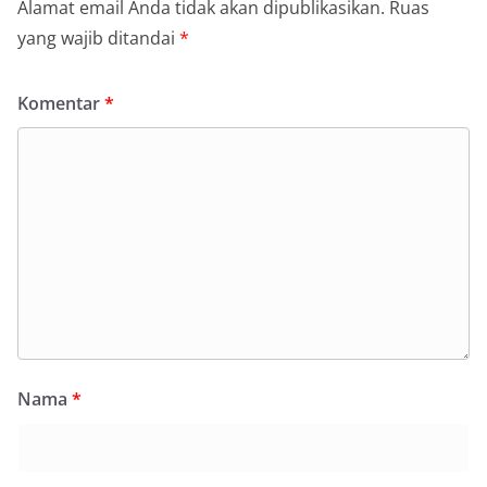
Alamat email Anda tidak akan dipublikasikan.
Ruas
yang wajib ditandai
*
Komentar
*
Nama
*