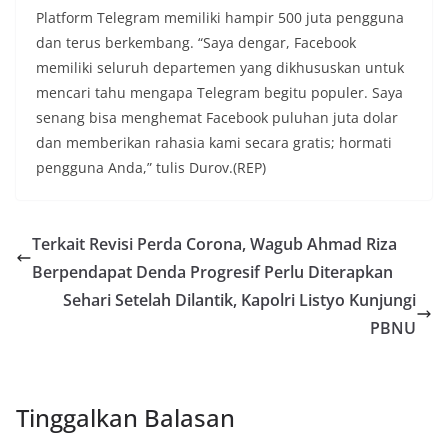
Platform Telegram memiliki hampir 500 juta pengguna
dan terus berkembang. “Saya dengar, Facebook
memiliki seluruh departemen yang dikhususkan untuk
mencari tahu mengapa Telegram begitu populer. Saya
senang bisa menghemat Facebook puluhan juta dolar
dan memberikan rahasia kami secara gratis; hormati
pengguna Anda,” tulis Durov.(REP)
Terkait Revisi Perda Corona, Wagub Ahmad Riza
Berpendapat Denda Progresif Perlu Diterapkan
Sehari Setelah Dilantik, Kapolri Listyo Kunjungi
PBNU
Tinggalkan Balasan