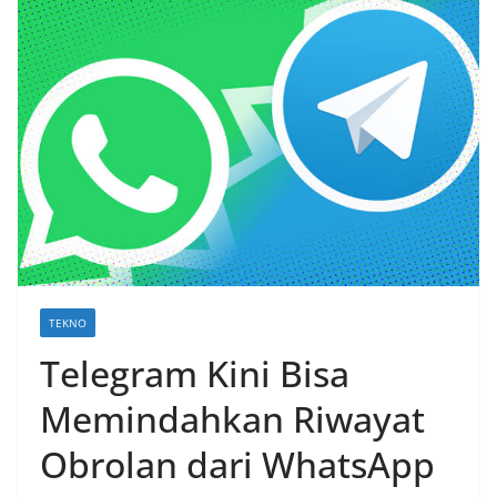
TEKNO
Telegram Kini Bisa
Memindahkan Riwayat
Obrolan dari WhatsApp