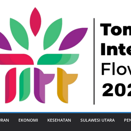
URAN
EKONOMI
KESEHATAN
SULAWESI UTARA
PE