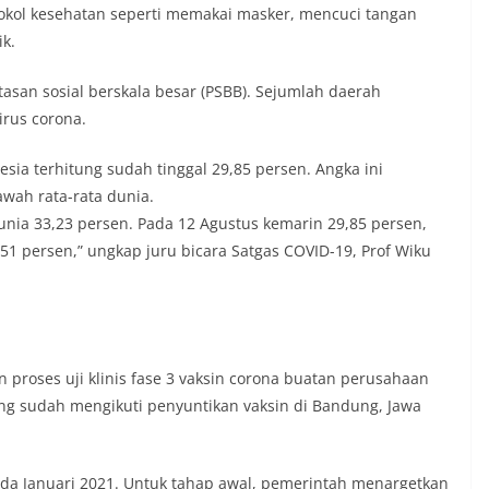
kol kesehatan seperti memakai masker, mencuci tangan
ik.
san sosial berskala besar (PSBB). Sejumlah daerah
rus corona.
esia terhitung sudah tinggal 29,85 persen. Angka ini
wah rata-rata dunia.
dunia 33,23 persen. Pada 12 Agustus kemarin 29,85 persen,
51 persen,” ungkap juru bicara Satgas COVID-19, Prof Wiku
n proses uji klinis fase 3 vaksin corona buatan perusahaan
ang sudah mengikuti penyuntikan vaksin di Bandung, Jawa
ada Januari 2021. Untuk tahap awal, pemerintah menargetkan