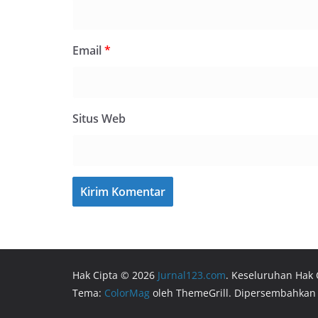
Email
*
Situs Web
Hak Cipta © 2026
Jurnal123.com
. Keseluruhan Hak 
Tema:
ColorMag
oleh ThemeGrill. Dipersembahkan