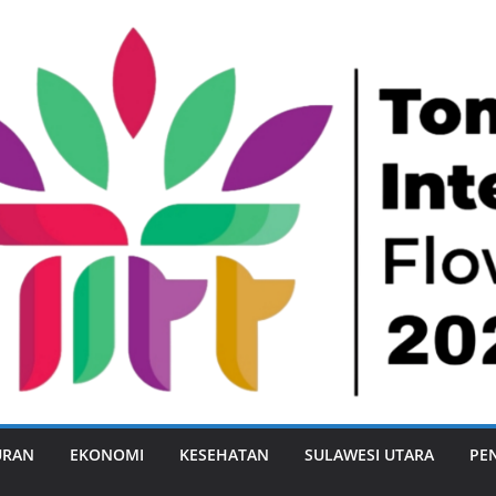
URAN
EKONOMI
KESEHATAN
SULAWESI UTARA
PE