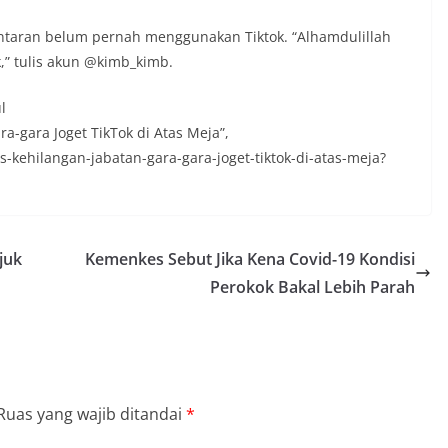
antaran belum pernah menggunakan Tiktok. “Alhamdulillah
” tulis akun @kimb_kimb.
l
a-gara Joget TikTok di Atas Meja”,
kehilangan-jabatan-gara-gara-joget-tiktok-di-atas-meja?
juk
Kemenkes Sebut Jika Kena Covid-19 Kondisi
Perokok Bakal Lebih Parah
Ruas yang wajib ditandai
*