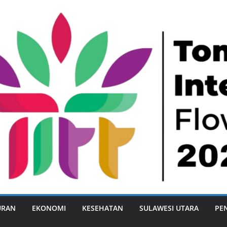
URAN
EKONOMI
KESEHATAN
SULAWESI UTARA
PE