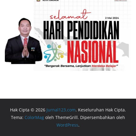
Hak Cipta © 2026
Jurnal123.com
. Keseluruhan Hak Cipta.
Tema:
ColorMag
oleh ThemeGrill. Dipersembahkan oleh
WordPress
.